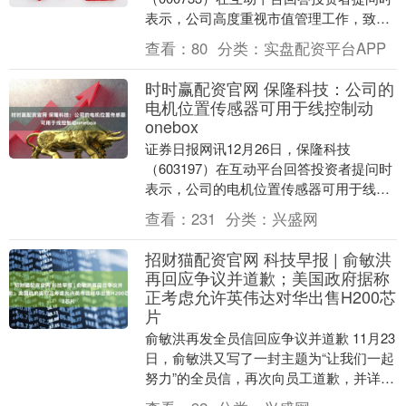
表示，公司高度重视市值管理工作，致力
于打通价值创造与价值经营的关键闭环，
查看：
80
分类：
实盘配资平台APP
对内，公司筑....
时时赢配资官网 保隆科技：公司的
电机位置传感器可用于线控制动
onebox
证券日报网讯12月26日，保隆科技
（603197）在互动平台回答投资者提问时
表示，公司的电机位置传感器可用于线控
制动onebox。....
查看：
231
分类：
兴盛网
招财猫配资官网 科技早报 | 俞敏洪
再回应争议并道歉；美国政府据称
正考虑允许英伟达对华出售H200芯
片
俞敏洪再发全员信回应争议并道歉 11月23
日，俞敏洪又写了一封主题为“让我们一起
努力”的全员信，再次向员工道歉，并详细
解释了自己写信的缘由和初衷。俞敏洪首