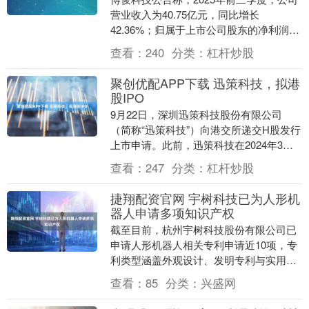
营业收入为40.75亿元，同比增长
42.36%；归属于上市公司股东的净利润为
6.27亿元，同比增长70.47%。第三季度....
查看：
240
分类：
杠杆炒股
聚创优配APP下载 迅策科技，拟港
股IPO
9月22日，深圳迅策科技股份有限公司
（简称“迅策科技”）向港交所递交H股发行
上市申请。此前，迅策科技在2024年3月
12日以及2024年9月12日两次申请港股
查看：
247
分类：
杠杆炒股
上....
捷翔配资官网 宇树科技已为人形机
器人申请多项知识产权
截至目前，杭州宇树科技股份有限公司已
申请人形机器人相关专利申请近10项，专
利类型涵盖外观设计、发明专利与实用新
型，具体包括“一种人形机器人足和一种人
查看：
85
分类：
兴盛网
形机器人”“....