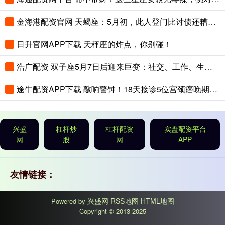
金海港配资官网 天蝎座：5月初，此人登门比讨债还糟心，再窝火也得咬牙扛住
日升官网APP下载 天秤座的炸点，你别碰！
浩广配资 双子座5月7日后迎来巨变：社交、工作、生活全面升级，告别清净日子，大戏开演！
途牛配资APP下载 敲响警钟！18天接诊5位宫颈癌晚期患者，别让“不好意思”害了你
兴盛
杠杆炒
杠杆配资
实盘配资平台
网
股
网
APP
友情链接：
兴盛网
RSS地图
HTML地图
Powered by
Copyright
© 2013-2025