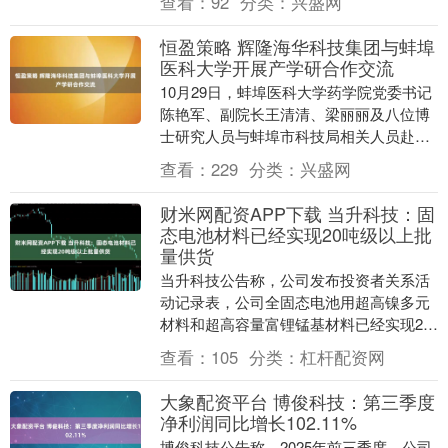
查看：
92
分类：
兴盛网
先向员....
恒盈策略 辉隆海华科技集团与蚌埠
医科大学开展产学研合作交流
10月29日，蚌埠医科大学药学院党委书记
陈艳军、副院长王清清、梁丽丽及八位博
士研究人员与蚌埠市科技局相关人员赴辉
隆海华科技开展产学研合作交流。辉隆海
查看：
229
分类：
兴盛网
华科技集团相....
财米网配资APP下载 当升科技：固
态电池材料已经实现20吨级以上批
量供货
当升科技公告称，公司发布投资者关系活
动记录表，公司全固态电池用超高镍多元
材料和超高容量富锂锰基材料已经实现20
吨级以上批量供货。其中，全固态专用的
查看：
105
分类：
杠杆配资网
高镍多元材料在....
大象配资平台 博俊科技：第三季度
净利润同比增长102.11%
博俊科技公告称，2025年前三季度，公司