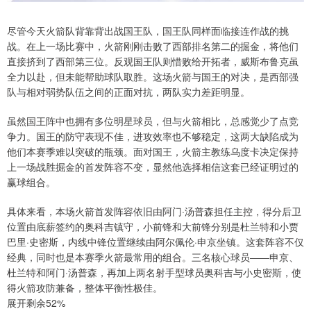
尽管今天火箭队背靠背出战国王队，国王队同样面临接连作战的挑
战。在上一场比赛中，火箭刚刚击败了西部排名第二的掘金，将他们
直接挤到了西部第三位。反观国王队则惜败给开拓者，威斯布鲁克虽
全力以赴，但未能帮助球队取胜。这场火箭与国王的对决，是西部强
队与相对弱势队伍之间的正面对抗，两队实力差距明显。
虽然国王阵中也拥有多位明星球员，但与火箭相比，总感觉少了点竞
争力。国王的防守表现不佳，进攻效率也不够稳定，这两大缺陷成为
他们本赛季难以突破的瓶颈。面对国王，火箭主教练乌度卡决定保持
上一场战胜掘金的首发阵容不变，显然他选择相信这套已经证明过的
赢球组合。
具体来看，本场火箭首发阵容依旧由阿门·汤普森担任主控，得分后卫
位置由底薪签约的奥科吉镇守，小前锋和大前锋分别是杜兰特和小贾
巴里·史密斯，内线中锋位置继续由阿尔佩伦·申京坐镇。这套阵容不仅
经典，同时也是本赛季火箭最常用的组合。三名核心球员——申京、
杜兰特和阿门·汤普森，再加上两名射手型球员奥科吉与小史密斯，使
得火箭攻防兼备，整体平衡性极佳。
展开剩余52%