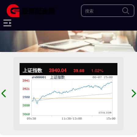
上证指数
3940.04
39.68
1.02%